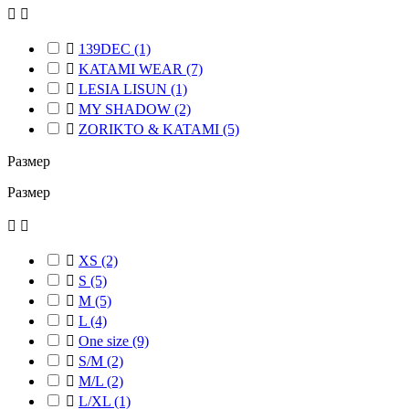



139DEC
(1)

KATAMI WEAR
(7)

LESIA LISUN
(1)

MY SHADOW
(2)

ZORIKTO & KATAMI
(5)
Размер
Размер



XS
(2)

S
(5)

M
(5)

L
(4)

One size
(9)

S/M
(2)

M/L
(2)

L/XL
(1)