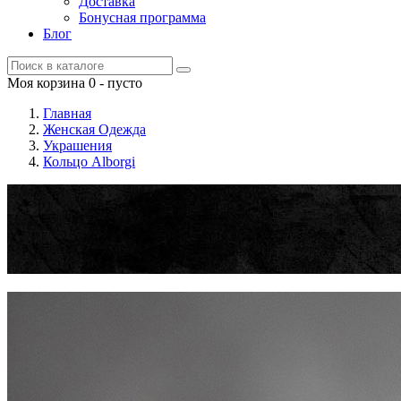
Доставка
Бонусная программа
Блог
Моя корзина
0
- пусто
Главная
Женская Одежда
Украшения
Кольцо Alborgi