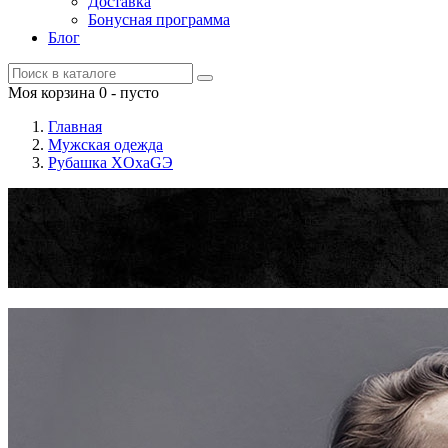
Доставка
Бонусная программа
Блог
Моя корзина
0
- пусто
Главная
Мужская одежда
Рубашка XOxaGЭ